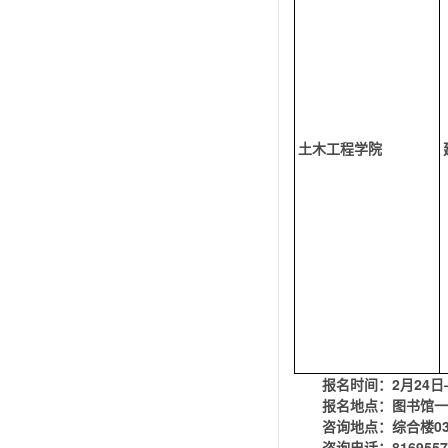
土木工程学院
报名时间：
2
月
24
日
报名地点：图书馆一
咨询地点：综合楼03
咨询电话：816955
7