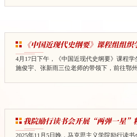
绕湘鄂西红色文旅发展开展为期一周实地调
入革命旧址寻访红色历史，实地摸排老区文
理发展难题、研究优化路径，以实地调研成
区红色文旅提质发展贡献青年智慧。在鹤峰
后前往鼓锣山32烈士纪念碑、五里坪革命旧
《中国近现代史纲要》课程组组织学.
访。队员列队缅怀革命先烈，细致记录红色场馆
4月17日下午，《中国近现代史纲要》课程
施俊宇、张新雨三位老师的带领下，前往鄂
社区开展实践学习活动，沉浸式感受新时代
新貌，重走习近平总书记视察之路，深刻领
示。在社区工作人员的引导下，师生们依次
阵地、人居环境示范点、群众治理服务中心
所。工作人员详细介绍了社区以党建为引领，
我院励行读书会开展“两弹一星”精.
+理事会+群众组织”治理体系的经验；分享
集、...
2025年11月5日晚，马克思主义学院励行读