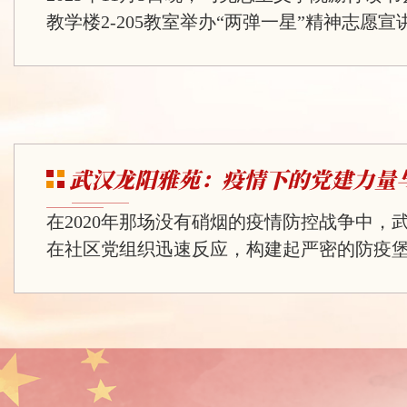
教学楼2-205教室举办“两弹一星”精神志愿
动以“铀的三生三世”为主线，将核工业发展
普及与“两弹一星”精神传承相结合，呈现了
度的主题宣讲。宣讲伊始，实践队员以“提到‘
首先想到什么？”为互动话题，迅速点燃了现
踊跃回答，“原子弹”“核辐射”“核电站”等关
武汉龙阳雅苑：疫情下的党建力量与.
核能的初步印象。...
在2020年那场没有硝烟的疫情防控战争中，
在社区党组织迅速反应，构建起严密的防疫
部第一时间成立疫情防控工作小组，制定详
确分工，责任到人，将各项防控措施精准落
节。党员们冲锋在前，勇挑重担，以实际行
命，让党旗在抗疫一线高高飘扬。宣传引导
充分利用多种渠道，向居民普及防疫知识。