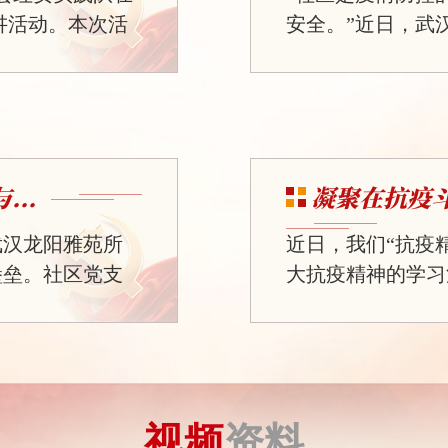
宣讲活动。本次活
安全。”近日，武
历程、核科学知识
社区党委书记施岚
一场有思想、有温
忆起2022年疫
核’这个字，你
社区7个片区、3
场氛围。同学们
头，她带领社区工
键词反映出大家对
当成家，24小时
..
凝聚在抗疫
针对独居老人、慢性
武汉龙阳雅苑所
近日，我们“抗疫
堡垒。社区党支
大抗疫精神的学习
细防控方案，明
心的抗疫岁月之后
实到每一个环
深感抗疫精神不仅
动践行初心使
长河中熠熠生辉、
工作中，党员们
铭记与传承。学习
他们张贴防疫宣
中“举国同心”的
视频
资料