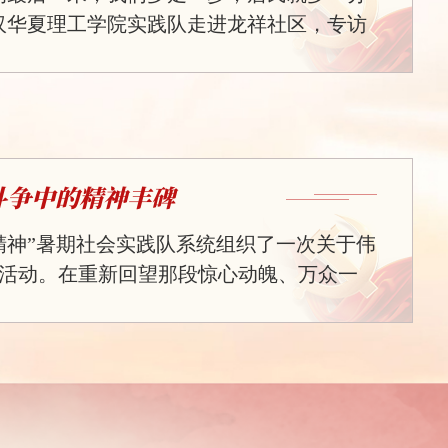
汉华夏理工学院实践队走进龙祥社区，专访
，听她讲述那段全员抗疫的难忘时光。回
情最吃紧的阶段，书记的语气依然坚定。当时
000余户居民的生活保障和健康监测压在肩
作者、志愿者组成“防疫先锋队”，把办公室
轮班值守。“最难的是平衡防疫与居民生活，
斗争中的精神丰碑
病患者等特殊群体，...
精神”暑期社会实践队系统组织了一次关于伟
活动。在重新回望那段惊心动魄、万众一
，我们组每个人的内心深受震撼与洗礼，
铭刻于那段特殊的时光，更是一份在岁月
具有永恒价值的精神财富，值得每一代人
过程中，我们深刻体会到抗疫精神内核
磅礴伟力。当病毒骤然肆虐，整个国家如同一