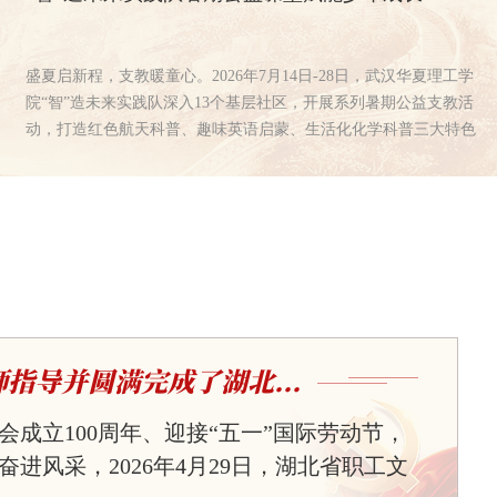
盛夏启新程，支教暖童心。2026年7月14日-28日，武汉华夏理工学
院“智”造未来实践队深入13个基层社区，开展系列暑期公益支教活
动，打造红色航天科普、趣味英语启蒙、生活化化学科普三大特色
课堂，累计服务社区青少年300余人次。实践团队以趣味化、专业
化的授课模式，丰富社区暑期托管课程供给，补齐青少年暑期科学
教育短板，以青春志愿服务力量全方位护航少年儿童健康成长。
本次支教活动紧扣青少年成长认知规律，打破以往社区支教课程零
散、...
指导并圆满完成了湖北...
会成立100周年、迎接“五一”国际劳动节，
进风采，2026年4月29日，湖北省职工文