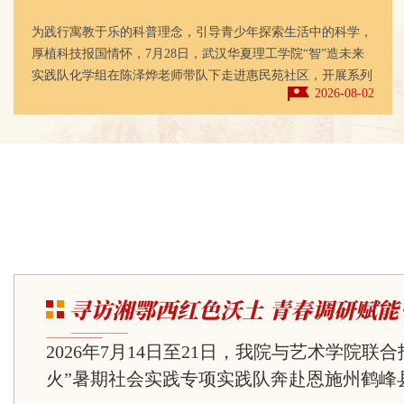
为践行寓教于乐的科普理念，引导青少年探索生活中的科学，
厚植科技报国情怀，7月28日，武汉华夏理工学院“智”造未来
实践队化学组在陈泽烨老师带队下走进惠民苑社区，开展系列
2026-08-02
公益化学科普收官课程。课程由杨子墨主讲，李宗璞、祝馨
怡、阮孟星担任助教，贴合低龄学生认知特点，以互动游戏与
生活化实验开展氧气主题科学启蒙。课堂环节循序渐进：借助
塑料袋集气、卡片知识配对小游戏，带领孩子们认识空气组
成，熟记氧气的特点、化学符号与实用价值；...
寻访湘鄂西红色沃土 青春调研赋能老...
2026年7月14日至21日，我院与艺术学院联
火”暑期社会实践专项实践队奔赴恩施州鹤峰