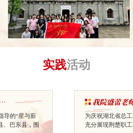
实践
活动
我院盛蕾老师
合指导的“星与薪
为庆祝湖北省总工
县、巴东县，围
充分展现荆楚职工奋