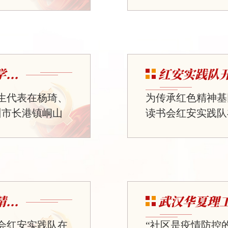
研。青年学子深
艺展演在湖北工人
旅发展现状，梳
参演第二篇章《火
果为鄂西革命老
车、新中国第一炉
县，实践队员先
历史场景为核心，
址群开展实地走
现场一致好评。4月
..
红安实践队开
运营模式、...
下，情景剧《火红
盛蕾老师担任总导演
学生代表在杨琦、
为传承红色精神基
州市长港镇峒山
读书会红安实践队在
背景下乡村振兴
站”为主题的“两
会总书记重要指
视角传递科技力量
参观了社区党建
志愿者饶俊哲首先
及文娱活动场
私奉献，自力更生
构建“党组织
内涵，结合钱学森
..
武汉华夏理工
了推进污水全收
述了这一精神背后的
书会红安实践队在
“社区是疫情防控