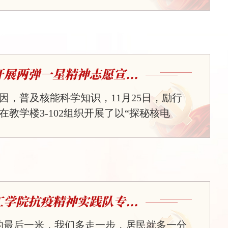
文化宫圆满落幕。武汉华夏理工学院受邀
红年代》，节目以武汉长江大桥建成通
铁水成功出炉、中国第一根光纤诞生三大
生动讲述劳动故事、传承工匠精神，赢得
1日-4月28日，在校工会领导的有序组织
展两弹一星精神志愿宣...
年代》正式开班，来自马克思主义学院的
，...
因，普及核能科学知识，11月25日，励行
教学楼3-102组织开展了以“探秘核电
弹一星”精神志愿宣讲活动。此次活动以青年
，吸引了众多学生积极参与。活动伊始，
阐释了“两弹一星”精神——“热爱祖国、无
、艰苦奋斗，大力协同、勇于登攀”的核心
、邓稼先等老一辈科学家的事迹，生动讲
学院抗疫精神实践队专...
家国情怀与奋斗历程，...
的最后一米，我们多走一步，居民就多一分