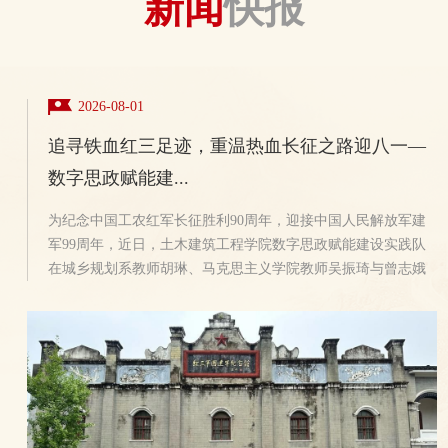
新闻
快报
2026-08-01
追寻铁血红三足迹，重温热血长征之路迎八一—
数字思政赋能建...
为纪念中国工农红军长征胜利90周年，迎接中国人民解放军建
军99周年，近日，土木建筑工程学院数字思政赋能建设实践队
在城乡规划系教师胡琳、马克思主义学院教师吴振琦与曾志娥
三位教师带领下，赴湖北省大冶市刘仁八镇铁血军团红三军团
革命旧址开展实地调研与红色影像采集活动。红三军团革命旧
址为全国重点文物保护单位。1930年6月，中国工农红军第三军
团在此正式成立，彭德怀任总指挥，滕代远任政治委员，下辖
第五军、第八军，是土地革命战争时期党领导下的主力红军部
队之一，...