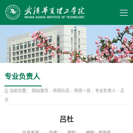
专业负责人
当前位置：
网站首页
-
师资队伍
-
师资一览
-
专业负责人
-
正
文
吕杜
信息来源：
作者：
摄影：
编辑：宣传部