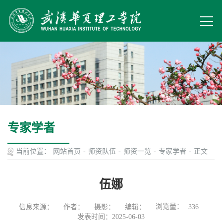
专家学者
当前位置：
网站首页
-
师资队伍
-
师资一览
-
专家学者
-
正文
伍娜
浏览量：
信息来源：
作者：
摄影：
编辑：
336
发表时间：2025-06-03