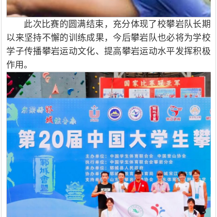
此次比赛的圆满结束，充分体现了校攀岩队长期
以来坚持不懈的训练成果，今后攀岩队也必将为学校
学子传播攀岩运动文化、提高攀岩运动水平发挥积极
作用。