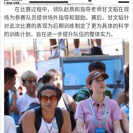
在比赛过程中，领队赵燕和指导老师甘文韬在现
场为参赛队员提供场外指导和鼓励。赛后，甘文韬针
对此次比赛的表现为后期训练制定了更为具体的科学
的训练计划，旨在进一步提升队伍的整体实力。