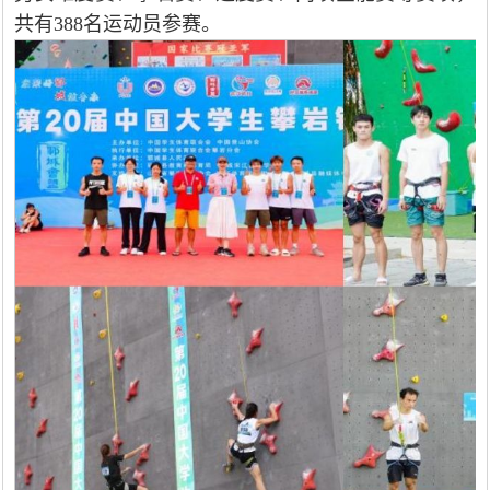
共有388名运动员参赛。