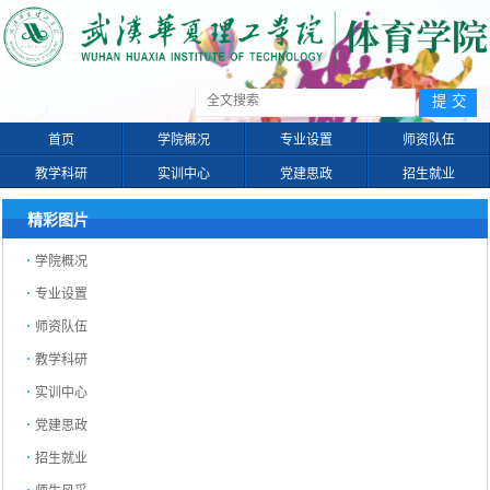
首页
学院概况
专业设置
师资队伍
教学科研
实训中心
党建思政
招生就业
精彩图片
学院概况
专业设置
师资队伍
教学科研
实训中心
党建思政
招生就业
师生风采