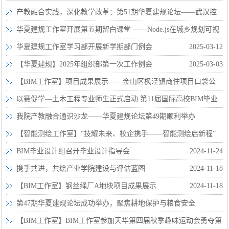
产教融合实践，深化教学改革：第51期华夏建规论坛——武汉控
制性详细规划编
2025-03-24
华夏建规工作室开展第五期留白课堂 ——Node.js在城乡规划可视
化系统的应用
2025-03-19
华夏建规工作室学习部开展新学期部门例会
2025-03-12
【华夏建规】2025年组织部第一次工作例会
2025-03-03
【BIM工作室】项目成果展示——金山区枫泾镇商住项目口袋公
园
2024-12-26
以赛促学—土木工程专业师生正式启动 第11届国际高校BIM毕业
设计创新大赛工
2024-12-23
我院产教融合通识沙龙——华夏建规论坛第49期顺利举办
2024-12-11
【智能测绘工作室】“技耀未来、校企携手——智能测绘启新程”
主题产教融合
2024-12-09
BIM毕业设计组召开毕业设计指导会
2024-11-24
携手共进，共绘产业学院建设与评估蓝图
2024-11-18
【BIM工作室】钢丝绳厂A地块项目成果展示
2024-11-18
第47期华夏建规论坛成功举办，聚焦耕地保护与粮食安全
2024-11-16
【BIM工作室】BIM工作室参加天华第四届秋季趣味运动会勇夺第