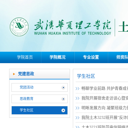
学院首页
学院概况
专业设置
师资
党建思政
学生社区
党团活动
畅聊学业前路 共护青春成
我院开展宿舍走访谈心暨
思政教育
明晰发展方向 凝聚班级
学生社区
我院土木3232班开展“反
土木3221班防范电信网络