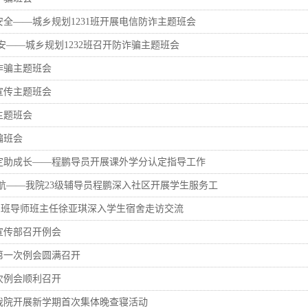
全——城乡规划1231班开展电信防诈主题班会
安——城乡规划1232班召开防诈骗主题班会
诈骗主题班会
宣传主题班会
主题班会
骗班会
定助成长——程鹏导员开展课外学分认定指导工作
航——我院23级辅导员程鹏深入社区开展学生服务工
241班导师班主任徐亚琪深入学生宿舍走访交流
宣传部召开例会
第一次例会圆满召开
次例会顺利召开
我院开展新学期首次集体晚查寝活动