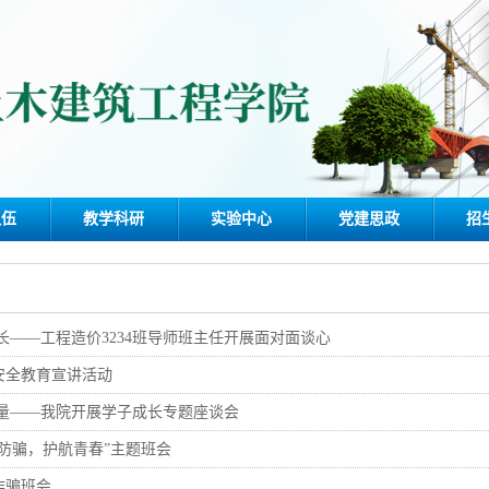
队伍
教学科研
实验中心
党建思政
招
长——工程造价3234班导师班主任开展面对面谈心
安全教育宣讲活动
力量——我院开展学子成长专题座谈会
诈防骗，护航青春”主题班会
诈骗班会